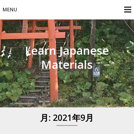
Skip
MENU
to
content
Learn Japanese
Materials
月:
2021年9月