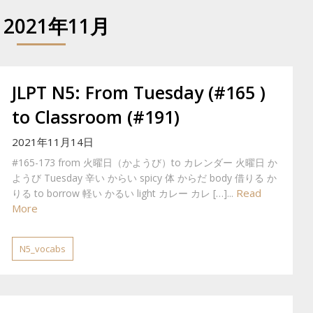
:
2021年11月
JLPT N5: From Tuesday (#165 )
to Classroom (#191)
2021年11月14日
#165-173 from 火曜日（かようび）to カレンダー 火曜日 か
ようび Tuesday 辛い からい spicy 体 からだ body 借りる か
Read
りる to borrow 軽い かるい light カレー カレ […]...
More
N5_vocabs