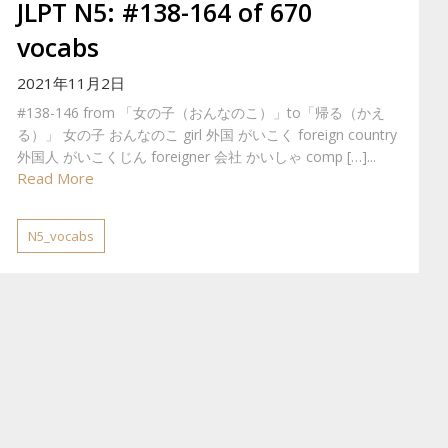
JLPT N5: #138-164 of 670
vocabs
2021年11月2日
#138-146 from 「女の子（おんなのこ）」to「帰る（かえ
る）」 女の子 おんなのこ girl 外国 がいこく foreign country
外国人 がいこくじん foreigner 会社 かいしゃ comp […]...
Read More
N5_vocabs