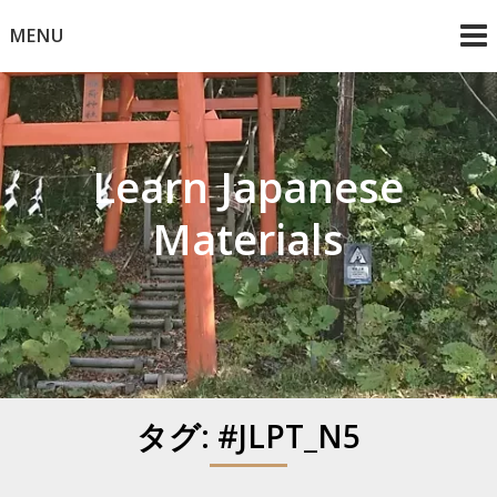
Skip
MENU
to
content
Learn Japanese
Materials
タグ:
#JLPT_N5