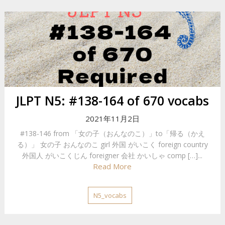
JLPT N5: #138-164 of 670 vocabs
2021年11月2日
#138-146 from 「女の子（おんなのこ）」to「帰る（かえ
る）」 女の子 おんなのこ girl 外国 がいこく foreign country
外国人 がいこくじん foreigner 会社 かいしゃ comp […]...
Read More
N5_vocabs