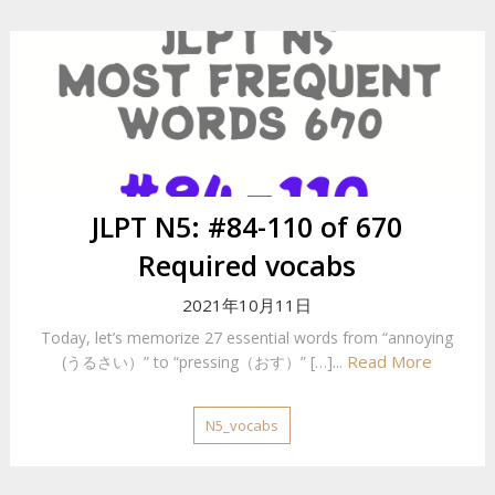
JLPT N5: #84-110 of 670
Required vocabs
2021年10月11日
Today, let’s memorize 27 essential words from “annoying
Read More
(うるさい）” to “pressing（おす）” […]...
N5_vocabs