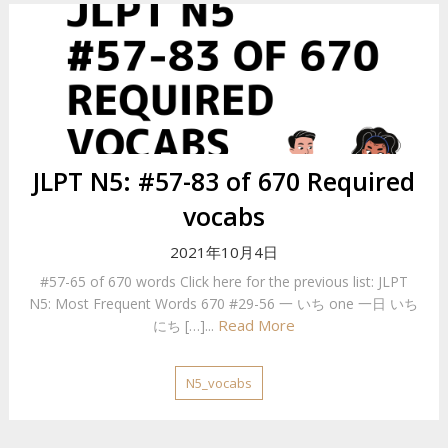
JLPT N5: #57-83 of 670 Required
vocabs
2021年10月4日
#57-65 of 670 words Click here for the previous list: JLPT
N5: Most Frequent Words 670 #29-56 一 いち one 一日 いち
Read More
にち […]...
N5_vocabs