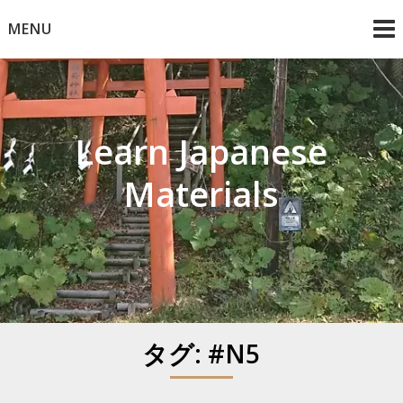
Skip
MENU
to
content
Learn Japanese
Materials
タグ:
#N5